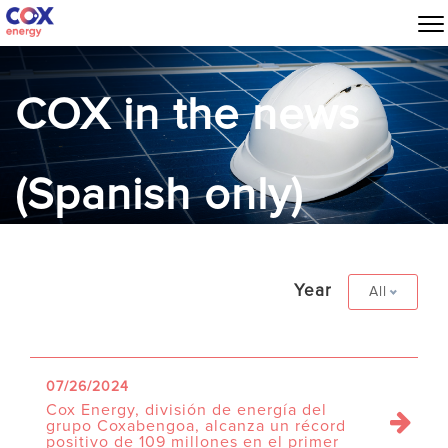
COX in the news
(Spanish only)
Year
All
07/26/2024
Cox Energy, división de energía del
grupo Coxabengoa, alcanza un récord
positivo de 109 millones en el primer